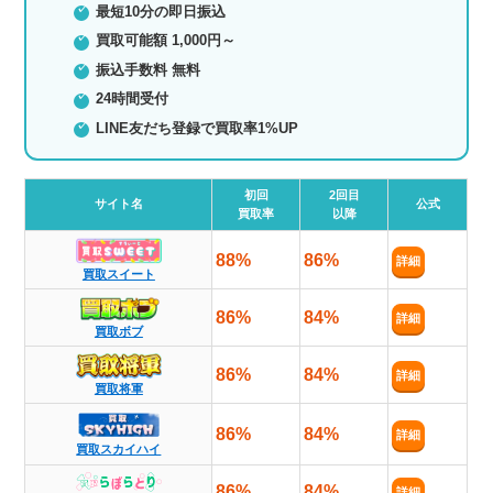
最短10分の即日振込
買取可能額 1,000円～
振込手数料 無料
24時間受付
LINE友だち登録で買取率1%UP
初回
2回目
サイト名
公式
買取率
以降
88%
86%
詳細
買取スイート
86%
84%
詳細
買取ボブ
86%
84%
詳細
買取将軍
86%
84%
詳細
買取スカイハイ
86%
84%
詳細